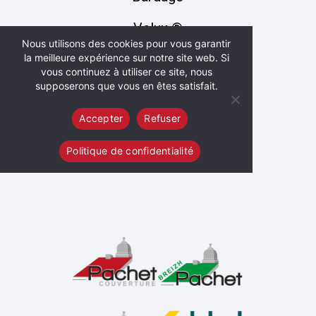
Velux ®
Nous utilisons des cookies pour vous garantir
la meilleure expérience sur notre site web. Si
Entretien
vous continuez à utiliser ce site, nous
supposerons que vous en êtes satisfait.
Solaire
Accepter
Refuser
Recrutement
Politique de confidentialité
Contactez-nous