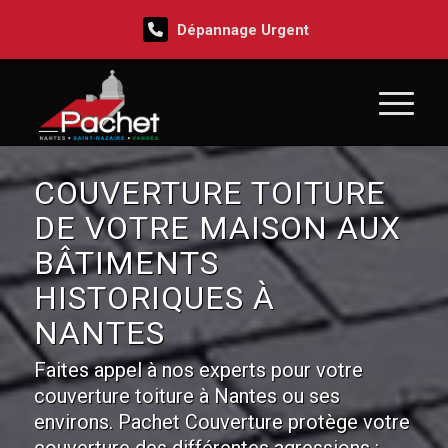
Dépannage Urgent
COUVERTURE TOITURE
DE VOTRE MAISON AUX
BÂTIMENTS
HISTORIQUES À
NANTES
Faites appel à nos experts pour votre
couverture toiture à Nantes ou ses
environs. Pachet Couverture protège votre